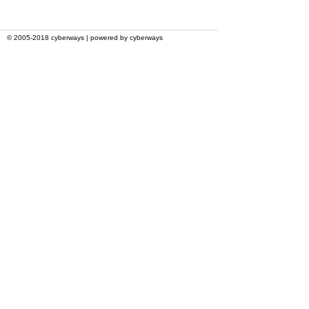
© 2005-2018 cyberways | powered by cyberways