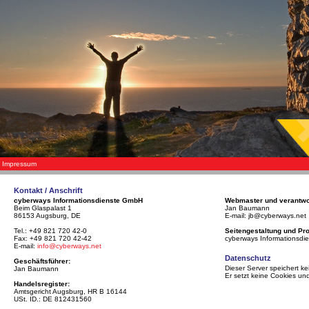
Impressum
Kontakt / Anschrift
cyberways Informationsdienste GmbH
Webmaster und verantwort
Beim Glaspalast 1
Jan Baumann
86153 Augsburg, DE
E-mail: jb@cyberways.net
Tel.: +49 821 720 42-0
Seitengestaltung und P
Fax: +49 821 720 42-42
cyberways Informationsd
E-mail:
info@cyberways.net
Datenschutz
Geschäftsführer:
Dieser Server speichert 
Jan Baumann
Er setzt keine Cookies und
Handelsregister:
Amtsgericht Augsburg, HR B 16144
USt. ID.: DE 812431560